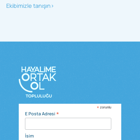
Ekibimizle tanışın>
*
zorunlu
*
E Posta Adresi
İsim